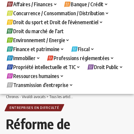
Affaires / Finances
Banque / Crédit
Concurrence / Consommation / Distribution
Droit du sport et Droit de l’évènementiel
Droit du marché de l’art
Environnement / Energie
Finance et patrimoine
Fiscal
Immobilier
Professions réglementées
Propriété intellectuelle et TIC
Droit Public
Ressources humaines
Transmission d’entreprise
Chronos - Vivaldi avocats
>
Tous les articles
>
Affaires / Finances
>
Entreprises en d
ENTREPRISES EN DIFFICULTÉ
Réforme de