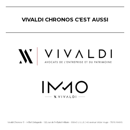
VIVALDI CHRONOS C'EST AUSSI
Vivaldi Chronos © - Hôtel Delagarde - 120, rue de l'Hôpital Militaire - 59043 LILLE / 45 avenue Victor Hugo - 75116 PARIS