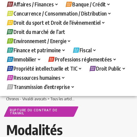
Affaires / Finances
Banque / Crédit
Concurrence / Consommation / Distribution
Droit du sport et Droit de l’évènementiel
Droit du marché de l’art
Environnement / Energie
Finance et patrimoine
Fiscal
Immobilier
Professions réglementées
Propriété intellectuelle et TIC
Droit Public
Ressources humaines
Transmission d’entreprise
Chronos - Vivaldi avocats
>
Tous les articles
>
Ressources humaines
>
Rupture du c
RUPTURE DU CONTRAT DE
TRAVAIL
Modalités