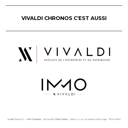
VIVALDI CHRONOS C'EST AUSSI
Vivaldi Chronos © - Hôtel Delagarde - 120, rue de l'Hôpital Militaire - 59043 LILLE / 45 avenue Victor Hugo - 75116 PARIS