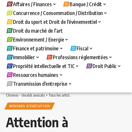
Affaires / Finances
Banque / Crédit
Concurrence / Consommation / Distribution
Droit du sport et Droit de l’évènementiel
Droit du marché de l’art
Environnement / Energie
Finance et patrimoine
Fiscal
Immobilier
Professions réglementées
Propriété intellectuelle et TIC
Droit Public
Ressources humaines
Transmission d’entreprise
Chronos - Vivaldi avocats
>
Tous les articles
>
Banque / Crédit
>
Mesures d'exécuti
MESURES D'EXÉCUTION
Attention à