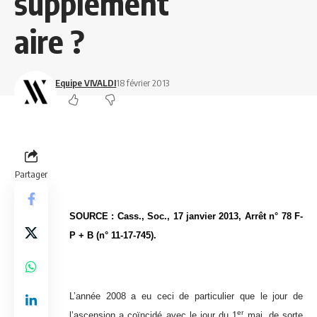
supplément
aire ?
Equipe VIVALDI
18 février 2013
Partager
SOURCE : Cass., Soc., 17 janvier 2013, Arrêt n° 78 F-
P + B (n° 11-17-745).
L’année 2008 a eu ceci de particulier que le jour de
er
l’ascension a coïncidé avec le jour du 1
mai, de sorte