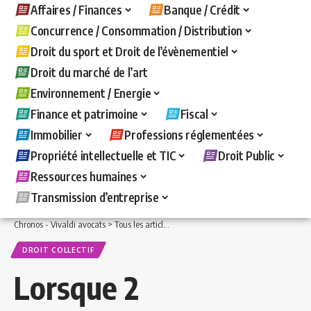
Affaires / Finances
Banque / Crédit
Concurrence / Consommation / Distribution
Droit du sport et Droit de l’évènementiel
Droit du marché de l’art
Environnement / Energie
Finance et patrimoine
Fiscal
Immobilier
Professions réglementées
Propriété intellectuelle et TIC
Droit Public
Ressources humaines
Transmission d’entreprise
Chronos - Vivaldi avocats
>
Tous les articles
>
Ressources humaines
>
Droit collecti
DROIT COLLECTIF
Lorsque 2