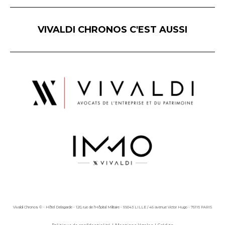
VIVALDI CHRONOS C'EST AUSSI
Vivaldi Chronos © - Hôtel Delagarde - 120, rue de l'Hôpital Militaire - 59043 LILLE / 45 avenue Victor Hugo - 75116 PARIS