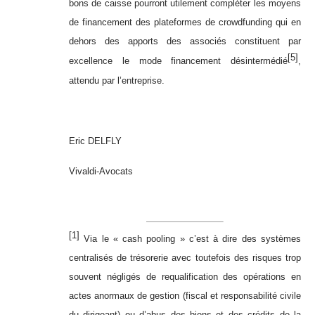
bons de caisse pourront utilement compléter les moyens
de financement des plateformes de crowdfunding qui en
dehors des apports des associés constituent par
[5]
excellence le mode financement désintermédié
,
attendu par l’entreprise.
Eric DELFLY
Vivaldi-Avocats
[1]
Via le « cash pooling » c’est à dire des systèmes
centralisés de trésorerie avec toutefois des risques trop
souvent négligés de requalification des opérations en
actes anormaux de gestion (fiscal et responsabilité civile
du dirigeant) ou d’abus des biens et des crédits de la