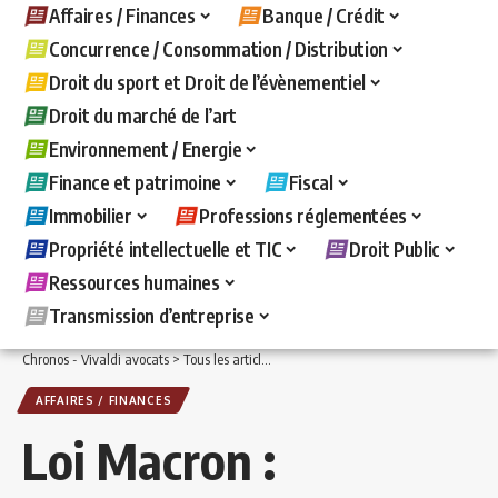
Affaires / Finances
Banque / Crédit
Concurrence / Consommation / Distribution
Droit du sport et Droit de l’évènementiel
Droit du marché de l’art
Environnement / Energie
Finance et patrimoine
Fiscal
Immobilier
Professions réglementées
Propriété intellectuelle et TIC
Droit Public
Ressources humaines
Transmission d’entreprise
Chronos - Vivaldi avocats
>
Tous les articles
>
Affaires / Finances
>
Loi Macron : di
AFFAIRES / FINANCES
Loi Macron :