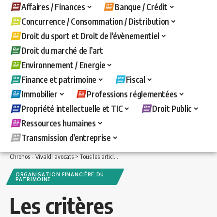
Affaires / Finances
Banque / Crédit
Concurrence / Consommation / Distribution
Droit du sport et Droit de l’évènementiel
Droit du marché de l’art
Environnement / Energie
Finance et patrimoine
Fiscal
Immobilier
Professions réglementées
Propriété intellectuelle et TIC
Droit Public
Ressources humaines
Transmission d’entreprise
Chronos - Vivaldi avocats
>
Tous les articles
>
Finance et patrimoine
>
Organisatio
ORGANISATION FINANCIÈRE DU
PATRIMOINE
Les critères