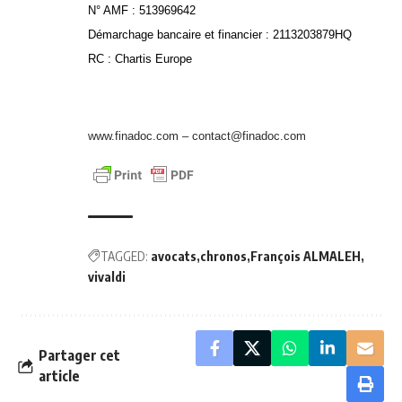
N° AMF : 513969642
Démarchage bancaire et financier : 2113203879HQ
RC : Chartis Europe
www.finadoc.com
–
contact@finadoc.com
TAGGED:
avocats
chronos
François ALMALEH
vivaldi
Partager cet
article