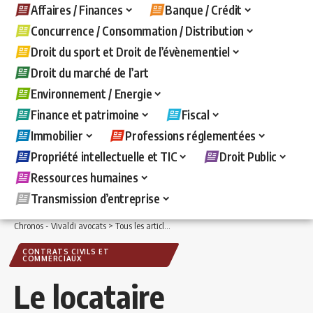
Affaires / Finances
Banque / Crédit
Concurrence / Consommation / Distribution
Droit du sport et Droit de l’évènementiel
Droit du marché de l’art
Environnement / Energie
Finance et patrimoine
Fiscal
Immobilier
Professions réglementées
Propriété intellectuelle et TIC
Droit Public
Ressources humaines
Transmission d’entreprise
Chronos - Vivaldi avocats
>
Tous les articles
>
Affaires / Finances
>
Contrats civils
CONTRATS CIVILS ET
COMMERCIAUX
Le locataire