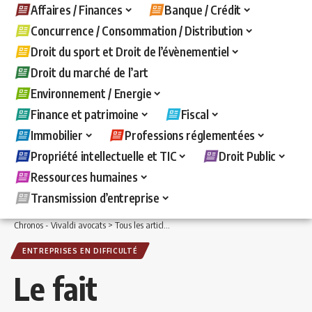
Affaires / Finances
Banque / Crédit
Concurrence / Consommation / Distribution
Droit du sport et Droit de l’évènementiel
Droit du marché de l’art
Environnement / Energie
Finance et patrimoine
Fiscal
Immobilier
Professions réglementées
Propriété intellectuelle et TIC
Droit Public
Ressources humaines
Transmission d’entreprise
Chronos - Vivaldi avocats
>
Tous les articles
>
Affaires / Finances
>
Entreprises en d
ENTREPRISES EN DIFFICULTÉ
Le fait