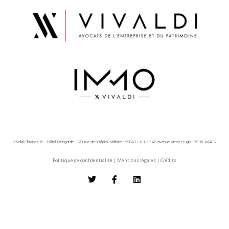
Vivaldi Chronos © - Hôtel Delagarde - 120, rue de l'Hôpital Militaire - 59043 LILLE / 45 avenue Victor Hugo - 75116 PARIS
Politique de confidentialité
|
Mentions légales
|
Crédits