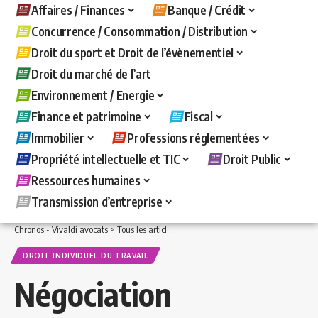
Affaires / Finances
Banque / Crédit
Concurrence / Consommation / Distribution
Droit du sport et Droit de l’évènementiel
Droit du marché de l’art
Environnement / Energie
Finance et patrimoine
Fiscal
Immobilier
Professions réglementées
Propriété intellectuelle et TIC
Droit Public
Ressources humaines
Transmission d’entreprise
Chronos - Vivaldi avocats
>
Tous les articles
>
Ressources humaines
>
Droit indivi
DROIT INDIVIDUEL DU TRAVAIL
Négociation