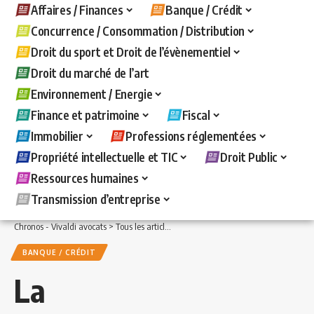
Affaires / Finances
Banque / Crédit
Concurrence / Consommation / Distribution
Droit du sport et Droit de l’évènementiel
Droit du marché de l’art
Environnement / Energie
Finance et patrimoine
Fiscal
Immobilier
Professions réglementées
Propriété intellectuelle et TIC
Droit Public
Ressources humaines
Transmission d’entreprise
Chronos - Vivaldi avocats
>
Tous les articles
>
Banque / Crédit
>
La prescription de
BANQUE / CRÉDIT
La