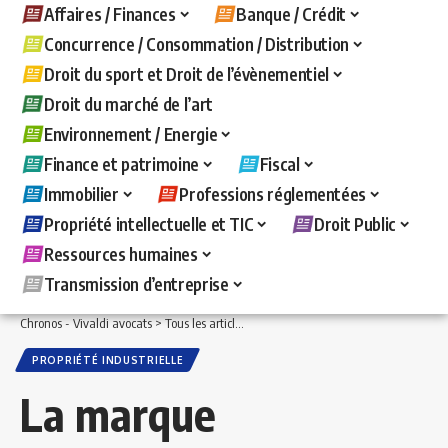
Affaires / Finances
Banque / Crédit
Concurrence / Consommation / Distribution
Droit du sport et Droit de l’évènementiel
Droit du marché de l’art
Environnement / Energie
Finance et patrimoine
Fiscal
Immobilier
Professions réglementées
Propriété intellectuelle et TIC
Droit Public
Ressources humaines
Transmission d’entreprise
Chronos - Vivaldi avocats
>
Tous les articles
>
Propriété intellectuelle et TIC
>
Propr
PROPRIÉTÉ INDUSTRIELLE
La marque