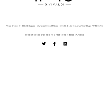
Vivaldi Chronos © - Hôtel Delagarde - 120, rue de l'Hôpital Militaire - 59043 LILLE / 45 avenue Victor Hugo - 75116 PARIS
Politique de confidentialité
|
Mentions légales
|
Crédits