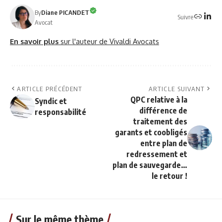
By
Diane PICANDET
Suivre
Avocat
En savoir plus
sur l'auteur de Vivaldi Avocats
ARTICLE PRÉCÉDENT
ARTICLE SUIVANT
QPC relative à la
Syndic et
différence de
responsabilité
traitement des
garants et coobligés
entre plan de
redressement et
plan de sauvegarde…
le retour !
Sur le même thème