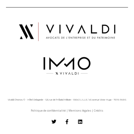
Vivaldi Chronos © - Hôtel Delagarde - 120, rue de l'Hôpital Militaire - 59043 LILLE / 45 avenue Victor Hugo - 75116 PARIS
Politique de confidentialité
|
Mentions légales
|
Crédits