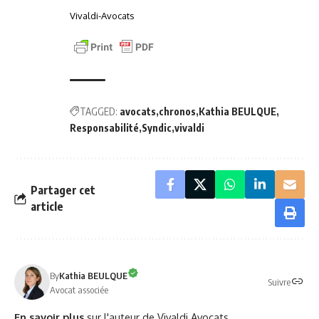
Vivaldi-Avocats
TAGGED:
avocats
chronos
Kathia BEULQUE
Responsabilité
Syndic
vivaldi
Partager cet
article
By
Kathia BEULQUE
Suivre
Avocat associée
En savoir plus
sur l'auteur de Vivaldi Avocats