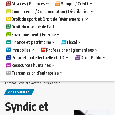
Affaires / Finances
Banque / Crédit
Concurrence / Consommation / Distribution
Droit du sport et Droit de l’évènementiel
Droit du marché de l’art
Environnement / Energie
Finance et patrimoine
Fiscal
Immobilier
Professions réglementées
Propriété intellectuelle et TIC
Droit Public
Ressources humaines
Transmission d’entreprise
Chronos - Vivaldi avocats
>
Tous les articles
>
Immobilier
>
Copropriété
>
Syndic et
COPROPRIÉTÉ
Syndic et