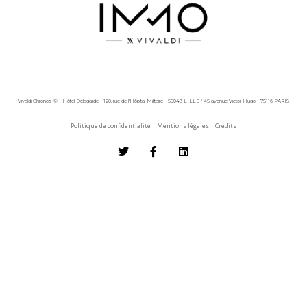
Vivaldi Chronos © - Hôtel Delagarde - 120, rue de l'Hôpital Militaire - 59043 LILLE / 45 avenue Victor Hugo - 75116 PARIS
Politique de confidentialité
|
Mentions légales
|
Crédits