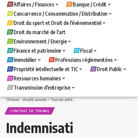
Affaires / Finances
Banque / Crédit
Concurrence / Consommation / Distribution
Droit du sport et Droit de l’évènementiel
Droit du marché de l’art
Environnement / Energie
Finance et patrimoine
Fiscal
Immobilier
Professions réglementées
Propriété intellectuelle et TIC
Droit Public
Ressources humaines
Transmission d’entreprise
Chronos - Vivaldi avocats
>
Tous les articles
>
Ressources humaines
>
Contrat de t
CONTRAT DE TRAVAIL
Indemnisati