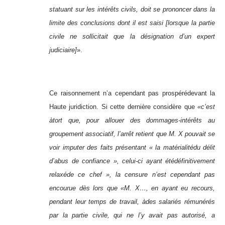
statuant sur les int
é
r
ê
ts civils, doit se prononcer dans la
limite des conclusions dont il est saisi [lorsque la partie
civile ne sollicitait que la d
é
signation d’un expert
judiciaire]
».
Ce raisonnement n’a cependant pas prospérédevant la
Haute juridiction. Si cette dernière considère que
«
c’est
à
tort que, pour allouer des dommages-int
é
r
ê
ts au
groupement associatif, l’arr
ê
t retient que M. X pouvait se
voir imputer des faits pr
é
sentant « la mat
é
rialit
é
du d
é
lit
d’abus de confiance », celui-ci ayant
é
t
é
d
é
finitivement
relax
é
de ce chef
»
, la censure n’est cependant pas
encourue d
è
s lors que
«
M. X…, en ayant eu recours,
pendant leur temps de travail,
à
des salari
é
s r
é
mun
é
r
é
s
par la partie civile, qui ne l’y avait pas autoris
é
, a