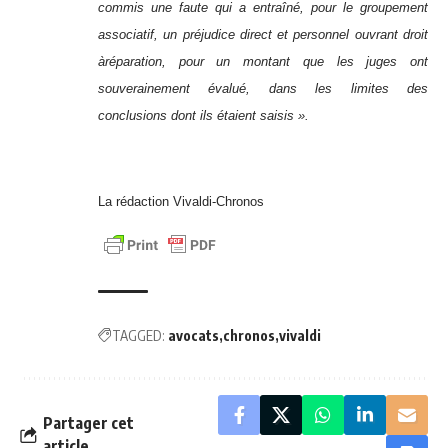
commis une faute qui a entra
î
n
é
, pour le groupement
associatif, un pr
é
judice direct et personnel ouvrant droit
à
r
é
paration, pour un montant que les juges ont
souverainement
é
valu
é
, dans les limites des
conclusions dont ils
é
taient saisis
»
.
La rédaction Vivaldi-Chronos
TAGGED:
avocats
chronos
vivaldi
Partager cet
article