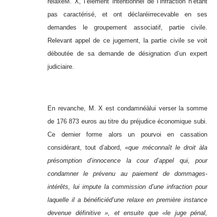
relaxéM. X, l’élément intentionnel de l’infraction n’étant
pas caractérisé, et ont déclaréirrecevable en ses
demandes le groupement associatif, partie civile.
Relevant appel de ce jugement, la partie civile se voit
déboutée de sa demande de désignation d’un expert
judiciaire.
En revanche, M. X est condamnéàlui verser la somme
de 176 873 euros au titre du préjudice économique subi.
Ce dernier forme alors un pourvoi en cassation
considérant, tout d’abord,
«
que m
é
conna
î
t le droit
à
la
pr
é
somption d’innocence la cour d’appel qui, pour
condamner le pr
é
venu au paiement de dommages-
int
é
r
ê
ts, lui impute la commission d’une infraction pour
laquelle il a b
é
n
é
fici
é
d’une relaxe en premi
è
re instance
devenue d
é
finitive
»
, et ensuite que
«
le juge p
é
nal,