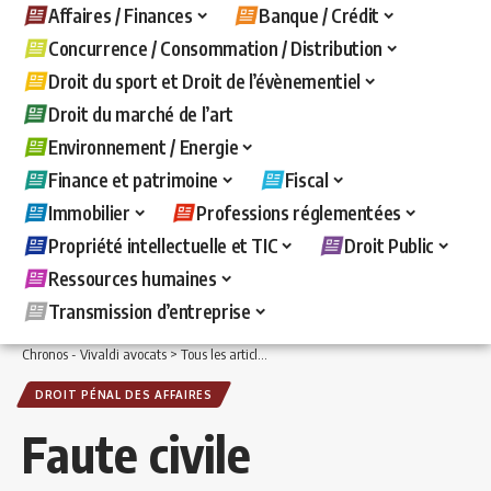
Affaires / Finances
Banque / Crédit
Concurrence / Consommation / Distribution
Droit du sport et Droit de l’évènementiel
Droit du marché de l’art
Environnement / Energie
Finance et patrimoine
Fiscal
Immobilier
Professions réglementées
Propriété intellectuelle et TIC
Droit Public
Ressources humaines
Transmission d’entreprise
Chronos - Vivaldi avocats
>
Tous les articles
>
Affaires / Finances
>
Droit pénal des 
DROIT PÉNAL DES AFFAIRES
Faute civile