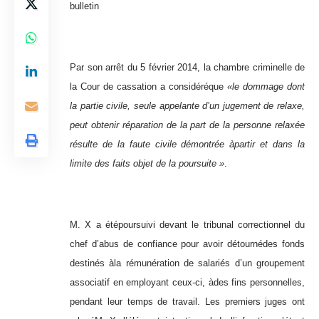
bulletin
Par son arrêt du 5 février 2014, la chambre criminelle de
la Cour de cassation a considéréque
«
le dommage dont
la partie civile, seule appelante d’un jugement de relaxe,
peut obtenir r
é
paration de la part de la personne relax
é
e
r
é
sulte de la faute civile d
é
montr
é
e
à
partir et dans la
limite des faits objet de la poursuite
»
.
M. X a étépoursuivi devant le tribunal correctionnel du
chef d’abus de confiance pour avoir détournédes fonds
destinés àla rémunération de salariés d’un groupement
associatif en employant ceux-ci, àdes fins personnelles,
pendant leur temps de travail. Les premiers juges ont