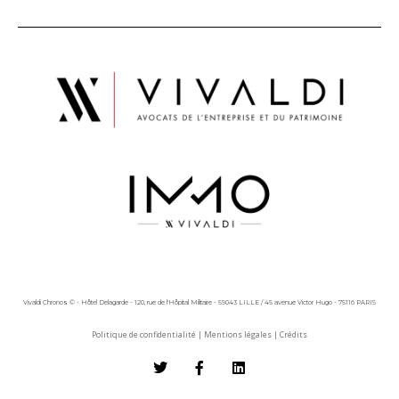
Vivaldi Chronos © - Hôtel Delagarde - 120, rue de l'Hôpital Militaire - 59043 LILLE / 45 avenue Victor Hugo - 75116 PARIS
Politique de confidentialité
|
Mentions légales
|
Crédits