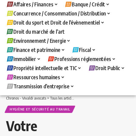
Affaires / Finances
Banque / Crédit
Concurrence / Consommation / Distribution
Droit du sport et Droit de l’évènementiel
Droit du marché de l’art
Environnement / Energie
Finance et patrimoine
Fiscal
Immobilier
Professions réglementées
Propriété intellectuelle et TIC
Droit Public
Ressources humaines
Transmission d’entreprise
Chronos - Vivaldi avocats
>
Tous les articles
>
Ressources humaines
>
Hygiène et s
HYGIÈNE ET SÉCURITÉ AU TRAVAIL
Votre