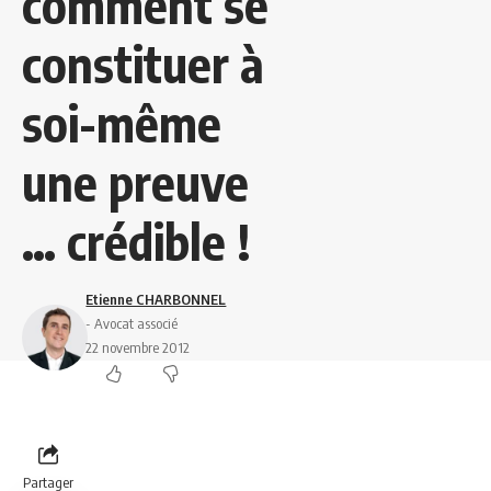
comment se
constituer à
soi-même
une preuve
… crédible !
Etienne CHARBONNEL
- Avocat associé
22 novembre 2012
Partager