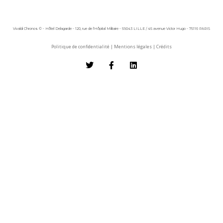
Vivaldi Chronos © - Hôtel Delagarde - 120, rue de l'Hôpital Militaire - 59043 LILLE / 45 avenue Victor Hugo - 75116 PARIS
Politique de confidentialité
|
Mentions légales
|
Crédits