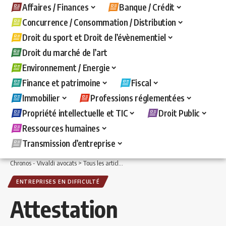
Affaires / Finances
Banque / Crédit
Concurrence / Consommation / Distribution
Droit du sport et Droit de l’évènementiel
Droit du marché de l’art
Environnement / Energie
Finance et patrimoine
Fiscal
Immobilier
Professions réglementées
Propriété intellectuelle et TIC
Droit Public
Ressources humaines
Transmission d’entreprise
Chronos - Vivaldi avocats
>
Tous les articles
>
Affaires / Finances
>
Entreprises en d
ENTREPRISES EN DIFFICULTÉ
Attestation