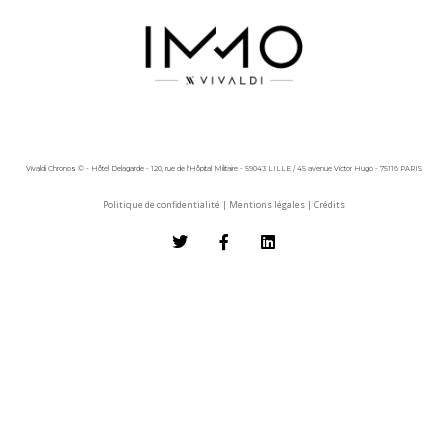
Vivaldi Chronos © - Hôtel Delagarde - 120, rue de l'Hôpital Militaire - 59043 LILLE / 45 avenue Victor Hugo - 75116 PARIS
Politique de confidentialité
|
Mentions légales
|
Crédits