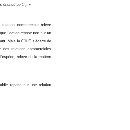
as énoncé au 1°).
»
e relation commerciale relève
sque l’action repose non sur un
ctant. Mais la CJUE s’écarte de
le des relations commerciales
 l’espèce, relève de la matière
blie repose sur une relation