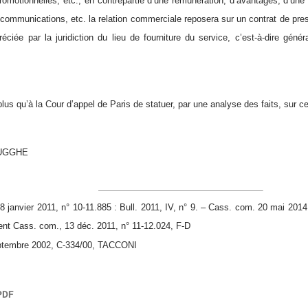
romotionnelles, etc., en contrepartie d’une rémunération, d’avantages, d’une 
communications, etc. la relation commerciale reposera sur un contrat de prest
réciée par la juridiction du lieu de fourniture du service, c’est-à-dire géné
plus qu’à la Cour d’appel de Paris de statuer, par une analyse des faits, sur 
RUGGHE
janvier 2011, n° 10-11.885 : Bull. 2011, IV, n° 9. – Cass. com. 20 mai 2014,
ent Cass. com., 13 déc. 2011, n° 11-12.024, F-D
tembre 2002, C-334/00, TACCONI