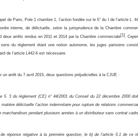
ppel de Paris, Pole 1 chambre 1, l’action fondée sur le 5° du I de l’article L
l’ordre interne, de délictuelle, selon la jurisprudence de la Chambre comme
[1]
rd deux arrêts rendus en 2011 et 2014 par la Chambre commerciale
. Cepen
 sens du règlement étant une notion autonome, les juges parisiens considè
rd de l’article L442-6 est nécessaire.
 un arrêt du 7 avril 2015, deux questions préjudicielles à la CJUE :
ticle 5. 3 du règlement (CE) n° 44/2001 du Conseil du 22 décembre 2000 doi
a matière délictuelle l’action indemnitaire pour rupture de relations commercia
de marchandises pendant plusieurs années à un distributeur sans contrat cadre 
de réponse négative à la première question, le b) de l’article 5.1 de ce rè