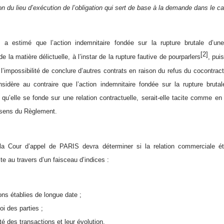
on du lieu d’exécution de l’obligation qui sert de base à la demande dans le c
l a estimé que l’action indemnitaire fondée sur la rupture brutale d’un
[2]
 la matière délictuelle, à l’instar de la rupture fautive de pourparlers
, pui
 l’impossibilité de conclure d’autres contrats en raison du refus du cocontra
sidère au contraire que l’action indemnitaire fondée sur la rupture bruta
e qu’elle se fonde sur une relation contractuelle, serait-elle tacite comme en
 sens du Règlement.
a Cour d’appel de PARIS devra déterminer si la relation commerciale éta
ite au travers d’un faisceau d’indices :
ons établies de longue date ;
oi des parties ;
ité des transactions et leur évolution,