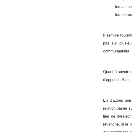
– les accord
– les corr
Il semble toutef
pas sur plusieu
communautaire, d
Quant à savoir si
d’appel de Paris,
En d’autres term
relation basée su
lieu de livraiso
revanche, si le p