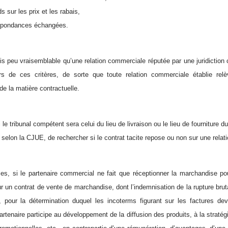
s sur les prix et les rabais,
espondances échangées.
ois peu vraisemblable qu’une relation commerciale réputée par une juridiction
rs de ces critères, de sorte que toute relation commerciale établie rel
e la matière contractuelle.
 le tribunal compétent sera celui du lieu de livraison ou le lieu de fourniture du
 selon la CJUE, de rechercher si le contrat tacite repose ou non sur une relatio
es, si le partenaire commercial ne fait que réceptionner la marchandise pour
r un contrat de vente de marchandise, dont l’indemnisation de la rupture brutal
n, pour la détermination duquel les incoterms figurant sur les factures d
artenaire participe au développement de la diffusion des produits, à la straté