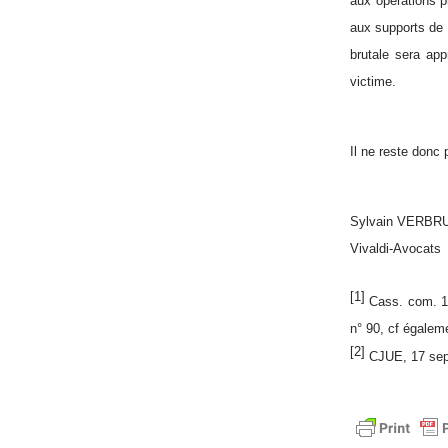
aux opérations p
aux supports de 
brutale sera app
victime.
Il ne reste donc 
Sylvain VERB
Vivaldi-Avocats
[1]
Cass. com. 18 
n° 90, cf égalem
[2]
CJUE, 17 sep