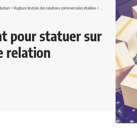
bution
>
Rupture brutale des relations commerciales établies
>
Quel tribunal compétent
t pour statuer sur
e relation