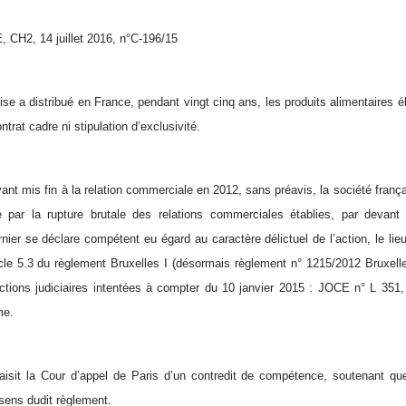
CH2, 14 juillet 2016, n°C-196/15
ise a distribué en France, pendant vingt cinq ans, les produits alimentaires é
ntrat cadre ni stipulation d’exclusivité.
yant mis fin à la relation commerciale en 2012, sans préavis, la société franç
ar la rupture brutale des relations commerciales établies, par devan
rnier se déclare compétent eu égard au caractère délictuel de l’action, le 
icle 5.3 du règlement Bruxelles I (désormais règlement n° 1215/2012 Bruxel
ctions judiciaires intentées à compter du 10 janvier 2015 : JOCE n° L 351,
me.
aisit la Cour d’appel de Paris d’un contredit de compétence, soutenant que
 sens dudit règlement.