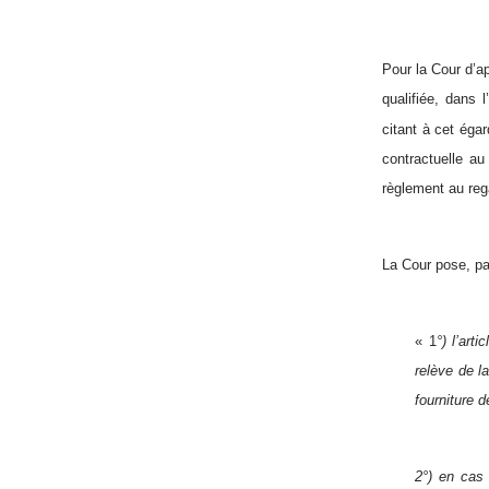
Pour la Cour d’a
qualifiée, dans 
citant à cet éga
contractuelle au
règlement au rega
La Cour pose, par
« 1
°) l’ar
relève de l
fourniture 
2°) en cas 