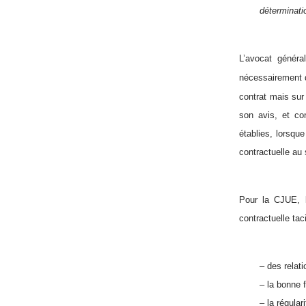
déterminati
L’avocat généra
nécessairement de
contrat mais sur
son avis, et con
établies, lorsqu
contractuelle au
Pour la CJUE, l
contractuelle tac
– des relati
– la bonne f
– la régular