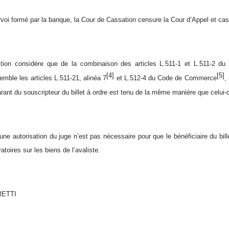
rvoi formé par la banque, la Cour de Cassation censure la Cour d’Appel et cas
ction considère que de la combinaison des articles L.511-1 et L.511-2 d
[4]
[5]
emble les articles L.511-21, alinéa 7
et L.512-4 du Code de Commerce
,
arant du souscripteur du billet à ordre est tenu de la même manière que celui-c
’une autorisation du juge n’est pas nécessaire pour que le bénéficiaire du bill
oires sur les biens de l’avaliste.
RETTI