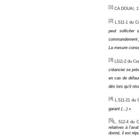
[1]
CA DOUAI, 13
[2]
L.511-1 du Co
peut solliciter
commandement pré
La mesure conser
[3]
L511-2 du Cod
créancier se prév
en cas de défaut
dès lors qu’il ré
[4]
L.511-21 du
garant (…) »
[5]
L. 512-4 du 
relatives à l’ava
donné, il est rép