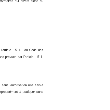
rvatoires sur divers biens du
 l’article L.511-1 du Code des
ns prévues par l’article L.511-
, sans autorisation une saisie
 expressément à pratiquer sans