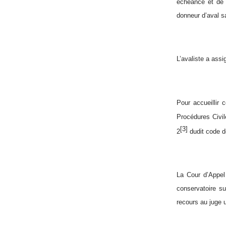
échéance et de 
donneur d’aval s
L’avaliste a ass
Pour accueillir
Procédures Civil
[3]
2
dudit code do
La Cour d’Appel 
conservatoire su
recours au juge u