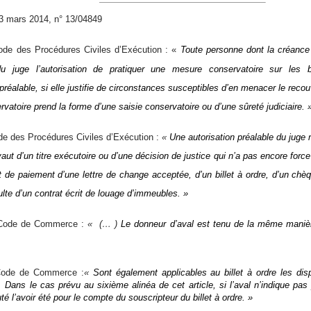
 mars 2014, n° 13/04849
de des Procédures Civiles d’Exécution : «
Toute personne dont la créance 
 du juge l’autorisation de pratiquer une mesure conservatoire sur les
alable, si elle justifie de circonstances susceptibles d’en menacer le reco
vatoire prend la forme d’une saisie conservatoire ou d’une sûreté judiciaire. 
e des Procédures Civiles d’Exécution :
«
Une autorisation préalable du juge 
aut d’un titre exécutoire ou d’une décision de justice qui n’a pas encore forc
 de paiement d’une lettre de change acceptée, d’un billet à ordre, d’un chè
sulte d’un contrat écrit de louage d’immeubles. »
 Code de Commerce :
« (… )
Le donneur d’aval est tenu de la même manière
Code de Commerce :
«
Sont également applicables au billet à ordre les disp
l. Dans le cas prévu au sixième alinéa de cet article, si l’aval n’indique pas
uté l’avoir été pour le compte du souscripteur du billet à ordre. »