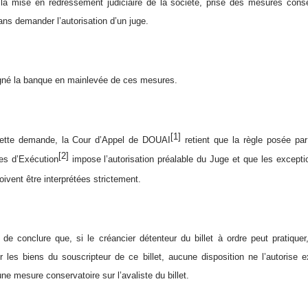
la mise en redressement judiciaire de la société, prise des mesures conse
ans demander l’autorisation d’un juge.
igné la banque en mainlevée de ces mesures.
[1]
 cette demande, la Cour d’Appel de DOUAI
retient que la règle posée par
[2]
es d’Exécution
impose l’autorisation préalable du Juge et que les exceptio
ivent être interprétées strictement.
de conclure que, si le créancier détenteur du billet à ordre peut pratiquer
r les biens du souscripteur de ce billet, aucune disposition ne l’autorise
ne mesure conservatoire sur l’avaliste du billet.