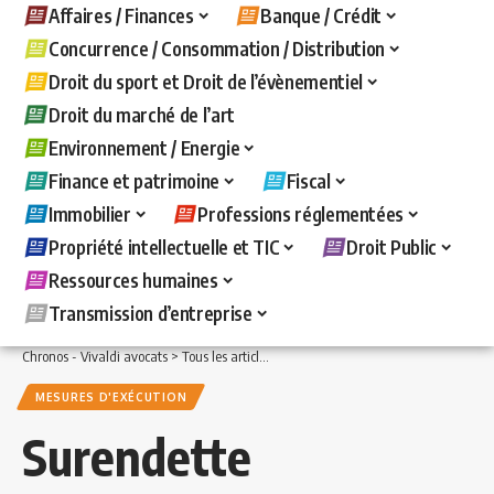
Affaires / Finances
Banque / Crédit
Concurrence / Consommation / Distribution
Droit du sport et Droit de l’évènementiel
Droit du marché de l’art
Environnement / Energie
Finance et patrimoine
Fiscal
Immobilier
Professions réglementées
Propriété intellectuelle et TIC
Droit Public
Ressources humaines
Transmission d’entreprise
Chronos - Vivaldi avocats
>
Tous les articles
>
Banque / Crédit
>
Mesures d'exécuti
MESURES D'EXÉCUTION
Surendette