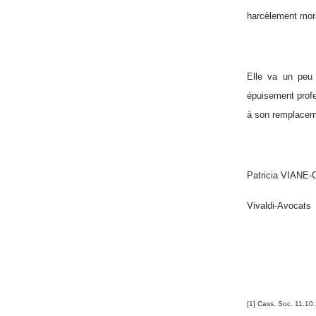
harcèlement mora
Elle va un peu 
épuisement profe
à son remplaceme
Patricia VIANE
Vivaldi-Avocats
[1]
Cass. Soc. 11.10