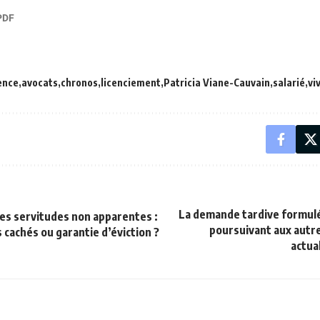
ence
avocats
chronos
licenciement
Patricia Viane-Cauvain
salarié
vi
La demande tardive formulé
es servitudes non apparentes :
poursuivant aux autr
 cachés ou garantie d’éviction ?
actua