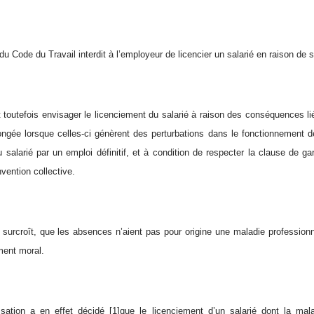
 du Code du Travail interdit à l’employeur de licencier un salarié en raison de 
 toutefois envisager le licenciement du salarié à raison des conséquences 
ongée lorsque celles-ci génèrent des perturbations dans le fonctionnement de 
salarié par un emploi définitif, et à condition de respecter la clause de ga
vention collective.
e surcroît, que les absences n’aient pas pour origine une maladie professionn
ment moral.
sation a en effet décidé
[1]
que le licenciement d’un salarié dont la ma