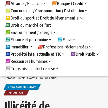
Affaires / Finances
Banque / Crédit
Concurrence / Consommation / Distribution
Droit du sport et Droit de l’évènementiel
Droit du marché de l’art
Environnement / Energie
Finance et patrimoine
Fiscal
Immobilier
Professions réglementées
Propriété intellectuelle et TIC
Droit Public
Ressources humaines
Transmission d’entreprise
Chronos - Vivaldi avocats
>
Tous les articles
>
Immobilier
>
Baux commerciaux
>
I
BAUX COMMERCIAUX
IMPORTANT
Illicéité de