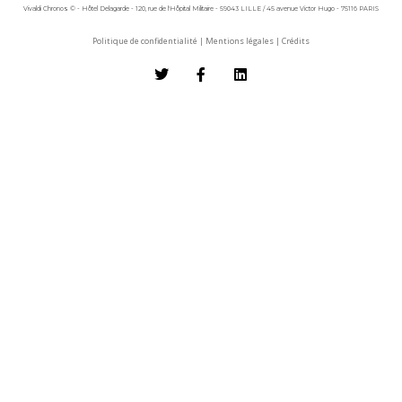
Vivaldi Chronos © - Hôtel Delagarde - 120, rue de l'Hôpital Militaire - 59043 LILLE / 45 avenue Victor Hugo - 75116 PARIS
Politique de confidentialité
|
Mentions légales
|
Crédits