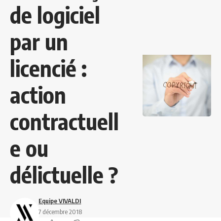
de logiciel
par un
licencié :
action
contractuell
e ou
délictuelle ?
Equipe VIVALDI
7 décembre 2018