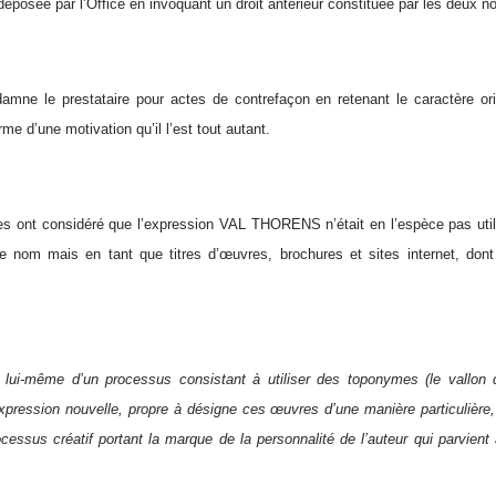
sée par l’Office en invoquant un droit antérieur constituée par les deux 
amne le prestataire pour actes de contrefaçon en retenant le caractère or
 d’une motivation qu’il l’est tout autant.
ges ont considéré que l’expression VAL THORENS n’était en l’espèce pas uti
nom mais en tant que titres d’œuvres, brochures et sites internet, dont l
e lui-même d’un processus consistant à utiliser des toponymes (le vallon
xpression nouvelle, propre à désigne ces œuvres d’une manière particulière, o
ocessus créatif portant la marque de la personnalité de l’auteur qui parvient 