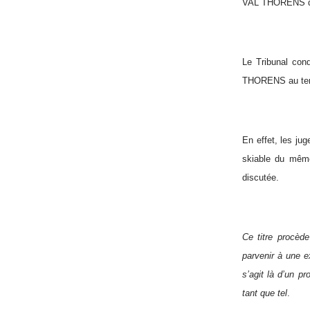
VAL THORENS dépo
Le Tribunal cond
THORENS au terme
En effet, les ju
skiable du même 
discutée.
Ce titre procèd
parvenir à une e
s’agit là d’un pr
tant que tel
.