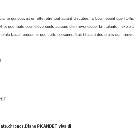
ularité qui pouvait en effet être tout autant discutée, la Cour retient que l’Offi
 et que faute pour d’éventuels auteurs d’en revendiquer la titularité, l’explo
rale faisait présumer que cette personne était titulaire des droits sur l’œuvr
T
cats
chronos
Diane PICANDET
vivaldi