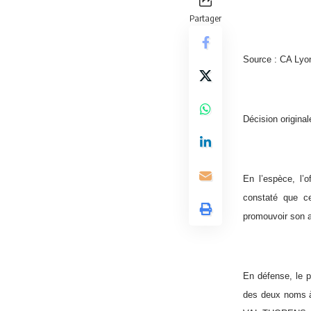
Partager
Source : CA Lyo
Décision origina
En l’espèce, l’
constaté que ce
promouvoir son ac
En défense, le pr
des deux noms à l