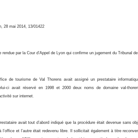
n, 28 mai 2014, 13/01422
le rendue par la Cour d’Appel de Lyon qui confirme un jugement du Tribunal de
office de tourisme de Val Thorens avait assigné un prestataire informatiq
lui-ci avait réservé en 1998 et 2000 deux noms de domaine val-thorens
tivité sur internet.
estataire avait tout d’abord indiqué que la procédure était devenue sans objet
’office et l’autre était redevenu libre. Il sollicitait également à titre reconve