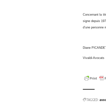
Concernant la tit
signe depuis 1974
d’une personne mo
Diane PICANDE
Vivaldi-Avocats
TAGGED:
avo