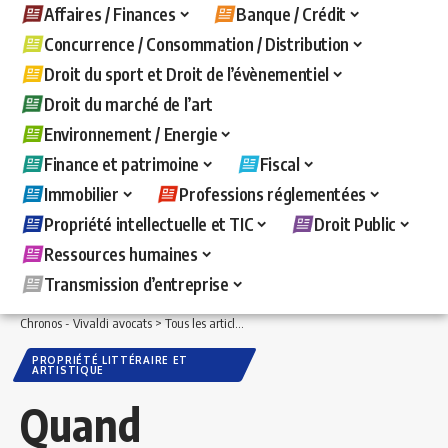
Affaires / Finances
Banque / Crédit
Concurrence / Consommation / Distribution
Droit du sport et Droit de l’évènementiel
Droit du marché de l’art
Environnement / Energie
Finance et patrimoine
Fiscal
Immobilier
Professions réglementées
Propriété intellectuelle et TIC
Droit Public
Ressources humaines
Transmission d’entreprise
Chronos - Vivaldi avocats
>
Tous les articles
>
Propriété intellectuelle et TIC
>
Propr
PROPRIÉTÉ LITTÉRAIRE ET
ARTISTIQUE
Quand