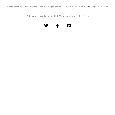
Vivaldi Chronos © - Hôtel Delagarde - 120, rue de l'Hôpital Militaire - 59043 LILLE / 45 avenue Victor Hugo - 75116 PARIS
Politique de confidentialité
|
Mentions légales
|
Crédits