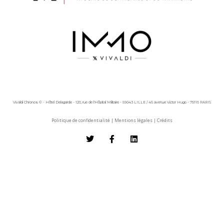
Vivaldi Chronos © - Hôtel Delagarde - 120, rue de l'Hôpital Militaire - 59043 LILLE / 45 avenue Victor Hugo - 75116 PARIS
Politique de confidentialité
|
Mentions légales
|
Crédits