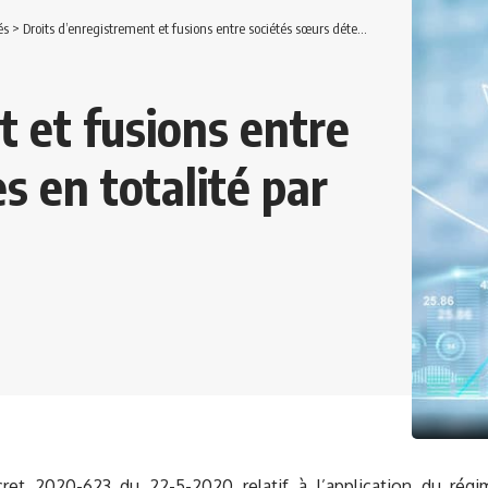
és
>
Droits d’enregistrement et fusions entre sociétés sœurs détenues en totalité par la même société mère
t et fusions entre
s en totalité par
ret 2020-623 du 22-5-2020 relatif à l’application du régi