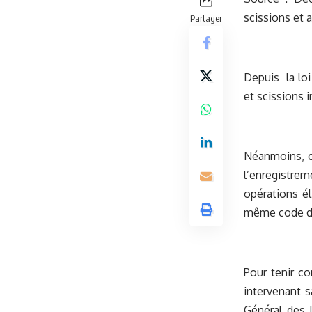
scissions et a
Partager
Depuis la loi
et scissions 
Néanmoins, ce
l’enregistrem
opérations él
même code dev
Pour tenir co
intervenant s
Général des 