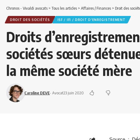
Chronos - Vivaldi avocats
>
Tous les articles
>
Affaires / Finances
>
Droit des sociét
DROIT DES SOCIÉTÉS
ISF / IFI / DROIT D'ENREGISTREMENT
Droits d’enregistremen
sociétés sœurs détenue
la même société mère
Caroline DEVE
- Avocat
23 juin 2020
Source :
Déc