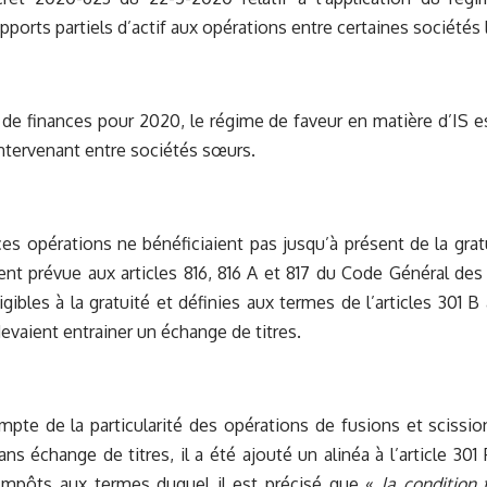
pports partiels d’actif aux opérations entre certaines sociétés 
 de finances pour 2020, le régime de faveur en matière d’IS e
intervenant entre sociétés sœurs.
s opérations ne bénéficiaient pas jusqu’à présent de la gratu
ent prévue aux articles 816, 816 A et 817 du Code Général des
igibles à la gratuité et définies aux termes de l’articles 301 B
aient entrainer un échange de titres.
mpte de la particularité des opérations de fusions et scissi
ans échange de titres, il a été ajouté un alinéa à l’article 30
Impôts aux termes duquel il est précisé que «
la condition 