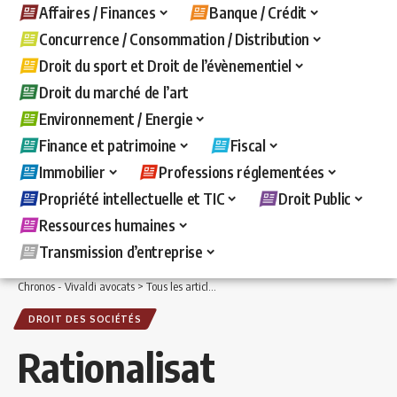
Affaires / Finances
Banque / Crédit
Concurrence / Consommation / Distribution
Droit du sport et Droit de l’évènementiel
Droit du marché de l’art
Environnement / Energie
Finance et patrimoine
Fiscal
Immobilier
Professions réglementées
Propriété intellectuelle et TIC
Droit Public
Ressources humaines
Transmission d’entreprise
Chronos - Vivaldi avocats
>
Tous les articles
>
Affaires / Finances
>
Droit des sociét
DROIT DES SOCIÉTÉS
Rationalisat