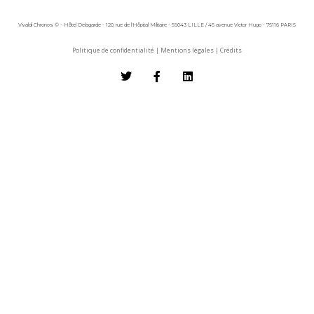
Vivaldi Chronos © - Hôtel Delagarde - 120, rue de l'Hôpital Militaire - 59043 LILLE / 45 avenue Victor Hugo - 75116 PARIS
Politique de confidentialité
|
Mentions légales
|
Crédits