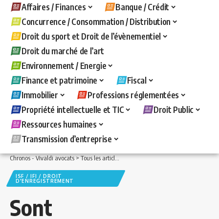
Affaires / Finances
Banque / Crédit
Concurrence / Consommation / Distribution
Droit du sport et Droit de l’évènementiel
Droit du marché de l’art
Environnement / Energie
Finance et patrimoine
Fiscal
Immobilier
Professions réglementées
Propriété intellectuelle et TIC
Droit Public
Ressources humaines
Transmission d’entreprise
Chronos - Vivaldi avocats
>
Tous les articles
>
Fiscal
>
ISF / IFI / Droit d'enregistre
ISF / IFI / DROIT
D'ENREGISTREMENT
Sont