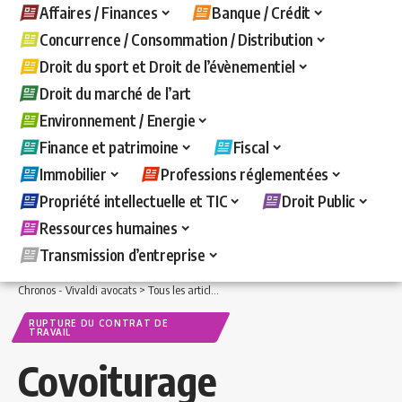
Affaires / Finances
Banque / Crédit
Concurrence / Consommation / Distribution
Droit du sport et Droit de l’évènementiel
Droit du marché de l’art
Environnement / Energie
Finance et patrimoine
Fiscal
Immobilier
Professions réglementées
Propriété intellectuelle et TIC
Droit Public
Ressources humaines
Transmission d’entreprise
Chronos - Vivaldi avocats
>
Tous les articles
>
Ressources humaines
>
Rupture du c
RUPTURE DU CONTRAT DE
TRAVAIL
Covoiturage