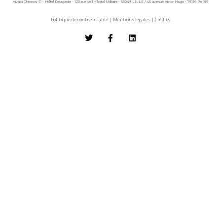
Vivaldi Chronos © - Hôtel Delagarde - 120, rue de l'Hôpital Militaire - 59043 LILLE / 45 avenue Victor Hugo - 75116 PARIS
Politique de confidentialité
|
Mentions légales
|
Crédits