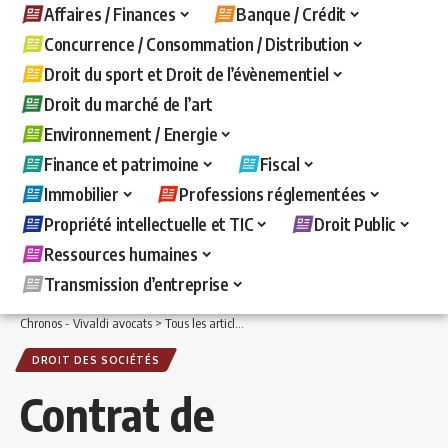
Affaires / Finances
Banque / Crédit
Concurrence / Consommation / Distribution
Droit du sport et Droit de l’évènementiel
Droit du marché de l’art
Environnement / Energie
Finance et patrimoine
Fiscal
Immobilier
Professions réglementées
Propriété intellectuelle et TIC
Droit Public
Ressources humaines
Transmission d’entreprise
Chronos - Vivaldi avocats
>
Tous les articles
>
Affaires / Finances
>
Droit des sociét
DROIT DES SOCIÉTÉS
Contrat de