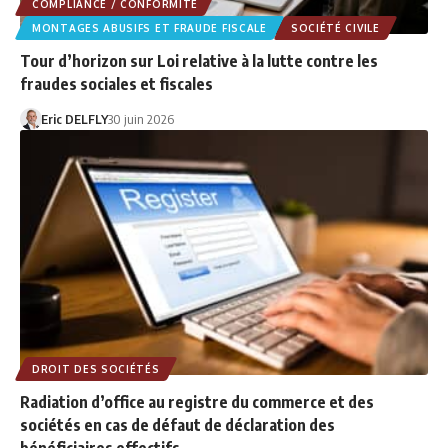
COMPLIANCE / CONFORMITÉ
MONTAGES ABUSIFS ET FRAUDE FISCALE
SOCIÉTÉ CIVILE
Tour d’horizon sur Loi relative à la lutte contre les
fraudes sociales et fiscales
Eric DELFLY
30 juin 2026
DROIT DES SOCIÉTÉS
Radiation d’office au registre du commerce et des
sociétés en cas de défaut de déclaration des
bénéficiaires effectifs