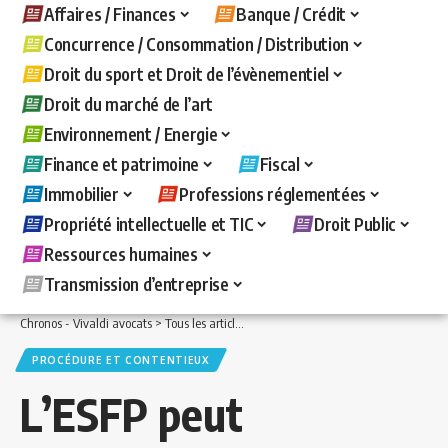
Affaires / Finances
Banque / Crédit
Concurrence / Consommation / Distribution
Droit du sport et Droit de l’évènementiel
Droit du marché de l’art
Environnement / Energie
Finance et patrimoine
Fiscal
Immobilier
Professions réglementées
Propriété intellectuelle et TIC
Droit Public
Ressources humaines
Transmission d’entreprise
Chronos - Vivaldi avocats
>
Tous les articles
>
Fiscal
>
Procédure et contentieux
>
PROCÉDURE ET CONTENTIEUX
L’ESFP peut