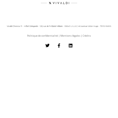
Vivaldi Chronos © - Hôtel Delagarde - 120, rue de l'Hôpital Militaire - 59043 LILLE / 45 avenue Victor Hugo - 75116 PARIS
Politique de confidentialité
|
Mentions légales
|
Crédits