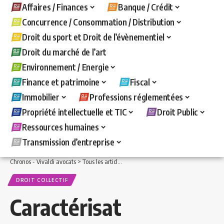
Affaires / Finances
Banque / Crédit
Concurrence / Consommation / Distribution
Droit du sport et Droit de l’évènementiel
Droit du marché de l’art
Environnement / Energie
Finance et patrimoine
Fiscal
Immobilier
Professions réglementées
Propriété intellectuelle et TIC
Droit Public
Ressources humaines
Transmission d’entreprise
Chronos - Vivaldi avocats
>
Tous les articles
>
Ressources humaines
>
Droit collecti
DROIT COLLECTIF
Caractérisat