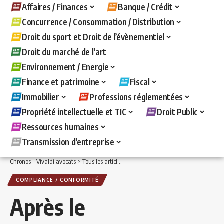
Affaires / Finances
Banque / Crédit
Concurrence / Consommation / Distribution
Droit du sport et Droit de l’évènementiel
Droit du marché de l’art
Environnement / Energie
Finance et patrimoine
Fiscal
Immobilier
Professions réglementées
Propriété intellectuelle et TIC
Droit Public
Ressources humaines
Transmission d’entreprise
Chronos - Vivaldi avocats
>
Tous les articles
>
Affaires / Finances
>
Compliance / C
COMPLIANCE / CONFORMITÉ
Après le