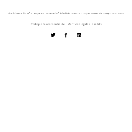
Vivaldi Chronos © - Hôtel Delagarde - 120, rue de l'Hôpital Militaire - 59043 LILLE / 45 avenue Victor Hugo - 75116 PARIS
Politique de confidentialité
|
Mentions légales
|
Crédits