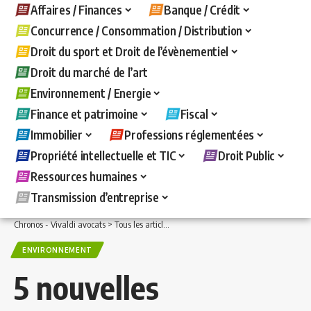
Affaires / Finances
Banque / Crédit
Concurrence / Consommation / Distribution
Droit du sport et Droit de l’évènementiel
Droit du marché de l’art
Environnement / Energie
Finance et patrimoine
Fiscal
Immobilier
Professions réglementées
Propriété intellectuelle et TIC
Droit Public
Ressources humaines
Transmission d’entreprise
Chronos - Vivaldi avocats
>
Tous les articles
>
Environnement / Energie
>
Environ
ENVIRONNEMENT
5 nouvelles