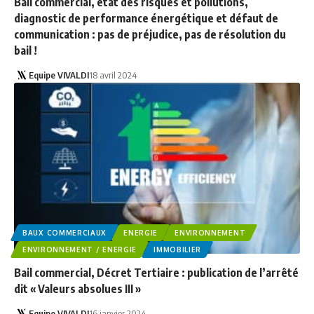
Bail commercial, état des risques et pollutions,
diagnostic de performance énergétique et défaut de
communication : pas de préjudice, pas de résolution du
bail !
Equipe VIVALDI
18 avril 2024
BAUX COMMERCIAUX
ENERGIE
ENVIRONNEMENT
ENVIRONNEMENT / ENERGIE
IMMOBILIER
Bail commercial, Décret Tertiaire : publication de l’arrêté
dit « Valeurs absolues III »
Equipe VIVALDI
16 janvier 2024