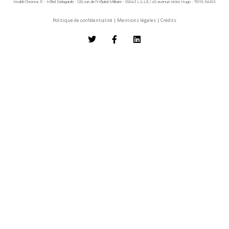
Vivaldi Chronos © - Hôtel Delagarde - 120, rue de l'Hôpital Militaire - 59043 LILLE / 45 avenue Victor Hugo - 75116 PARIS
Politique de confidentialité
|
Mentions légales
|
Crédits