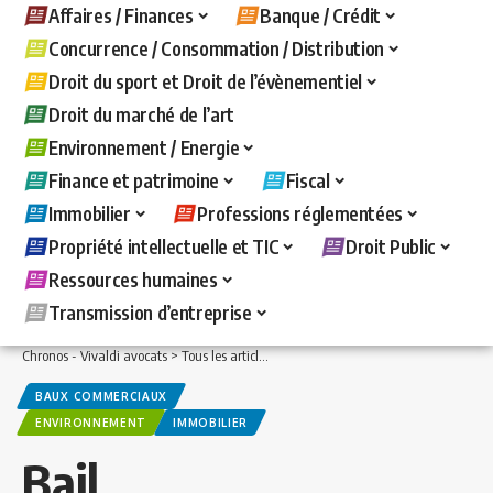
Affaires / Finances
Banque / Crédit
Concurrence / Consommation / Distribution
Droit du sport et Droit de l’évènementiel
Droit du marché de l’art
Environnement / Energie
Finance et patrimoine
Fiscal
Immobilier
Professions réglementées
Propriété intellectuelle et TIC
Droit Public
Ressources humaines
Transmission d’entreprise
Chronos - Vivaldi avocats
>
Tous les articles
>
Immobilier
>
Baux commerciaux
>
B
BAUX COMMERCIAUX
ENVIRONNEMENT
IMMOBILIER
Bail