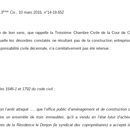
ème
.3
Civ., 10 mars 2016, n°14-19.652
pe de bon sens, que rappelle la Troisième Chambre Civile de la Cour de C
quelle les désordres constatés ne résultant pas de la construction entrepri
sponsabilité civile décennale, n’a corrélativement pas été retenue :
les 1646-1 et 1792 du code civil ;
on l’arrêt attaqué …, que l’office public d’aménagement et de construction d
uire un ensemble de trois immeubles, qu’il a vendu en l’état futur d’ach
ires de la Résidence le Donjon (le syndicat des copropriétaires) a accepté la 