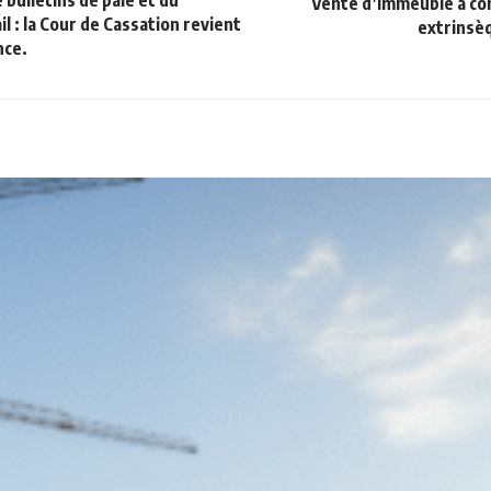
 bulletins de paie et du
Vente d’immeuble à con
ail : la Cour de Cassation revient
extrinsè
nce.