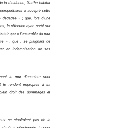
e la résidence, Sarthe habitat
copropriétaires a accepté cette
e dégagée » ; que, lors d’une
res, la réfection ayan porté sur
précisé que « l’ensemble du mur
té » ; que , se plaignant de
itat en indemnisation de ses
gnant le mur d’enceinte sont
et le rendent impropres à sa
 plein droit des dommages et
ieux ne résultaient pas de la
s’y était développée, la cour