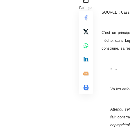
Partager
SOURCE : Cass
C’est ce princi
inédite, dans la
construire, sa re
« …
Vu les artic
Attendu sel
fait constr
copropriéta