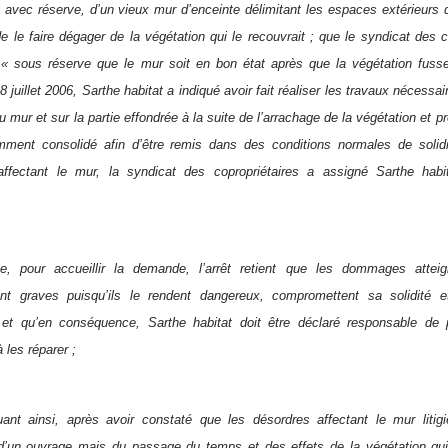
vec réserve, d’un vieux mur d’enceinte délimitant les espaces extérieurs d
e le faire dégager de la végétation qui le recouvrait ; que le syndicat des 
 « sous réserve que le mur soit en bon état après que la végétation fuss
8 juillet 2006, Sarthe habitat a indiqué avoir fait réaliser les travaux nécessai
u mur et sur la partie effondrée à la suite de l’arrachage de la végétation et 
mment consolidé afin d’être remis dans des conditions normales de solidi
affectant le mur, la syndicat des copropriétaires a assigné Sarthe hab
e, pour accueillir la demande, l’arrêt retient que les dommages attei
nt graves puisqu’ils le rendent dangereux, compromettent sa solidité 
n et qu’en conséquence, Sarthe habitat doit être déclaré responsable de
les réparer ;
ant ainsi, après avoir constaté que les désordres affectant le mur litig
 d’un ouvrage mais du passage du temps et des effets de la végétation qui 