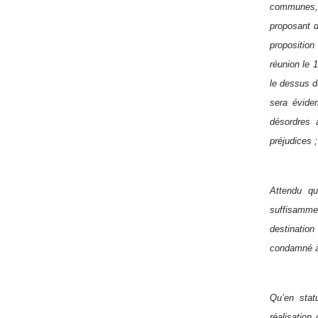
communes, a
proposant d
proposition
réunion le 1
le dessus d
sera évide
désordres 
préjudices ;
Attendu qu
suffisamme
destinatio
condamné à 
Qu’en statu
réalisation