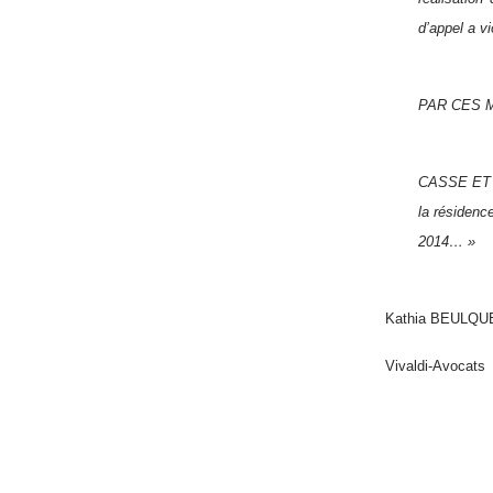
d’appel a vi
PAR CES MOT
CASSE ET A
la résidenc
2014… »
Kathia BEULQU
Vivaldi-Avocats