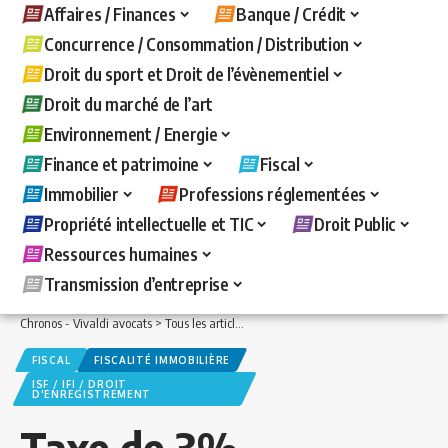
Affaires / Finances
Banque / Crédit
Concurrence / Consommation / Distribution
Droit du sport et Droit de l’évènementiel
Droit du marché de l’art
Environnement / Energie
Finance et patrimoine
Fiscal
Immobilier
Professions réglementées
Propriété intellectuelle et TIC
Droit Public
Ressources humaines
Transmission d’entreprise
Chronos - Vivaldi avocats
>
Tous les articles
>
Immobilier
>
Fiscalité immobilière
>
FISCAL
FISCALITÉ IMMOBILIÈRE
ISF / IFI / DROIT
D'ENREGISTREMENT