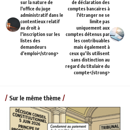
sur la nature de
de déclaration des
l’office du juge
comptes bancaires à
administratif dans le
l’étranger ne se
contentieux relatif
limite pas
au droit à
uniquement aux
l’inscription sur les
comptes détenus par
listes des
les contribuables
demandeurs
mais également à
d’emploi</strong>
ceux qu’ils utilisent
sans distinction au
regard du titulaire du
compte</strong>
Sur le même thème