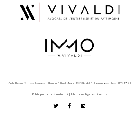
Vivaldi Chronos © - Hôtel Delagarde - 120, rue de l'Hôpital Militaire - 59043 LILLE / 45 avenue Victor Hugo - 75116 PARIS
Politique de confidentialité
|
Mentions légales
|
Crédits