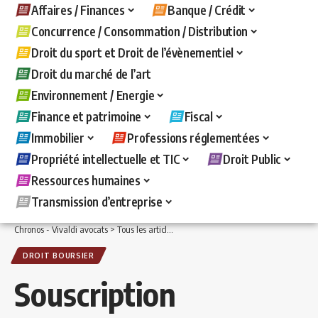
Affaires / Finances
Banque / Crédit
Concurrence / Consommation / Distribution
Droit du sport et Droit de l’évènementiel
Droit du marché de l’art
Environnement / Energie
Finance et patrimoine
Fiscal
Immobilier
Professions réglementées
Propriété intellectuelle et TIC
Droit Public
Ressources humaines
Transmission d’entreprise
Chronos - Vivaldi avocats
>
Tous les articles
>
Affaires / Finances
>
Droit boursier e
DROIT BOURSIER
Souscription