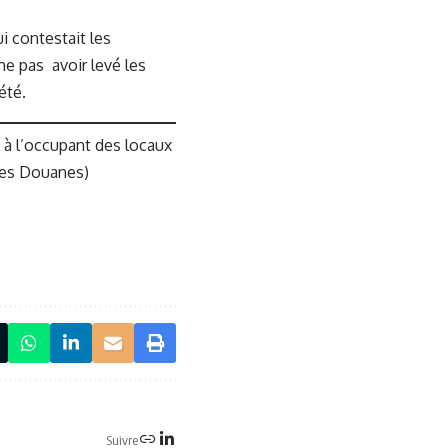
i contestait les
ne pas avoir levé les
été.
 à l’occupant des locaux
 des Douanes)
Suivre