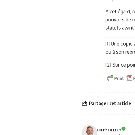
A cet égard, 
pouvoirs de re
statuts avant 
[1]
Une copie a
ou à son repr
[2]
Sur ce poin
Partager cet article
By
Eric DELFLY