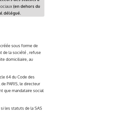
 sociaux
(en dehors du
al délégué.
é créée sous forme de
t de la société , refuse
te domiciliaire, au
ticle 64 du Code des
 de PARIS, le directeur
tant que mandataire social
si les statuts de la SAS