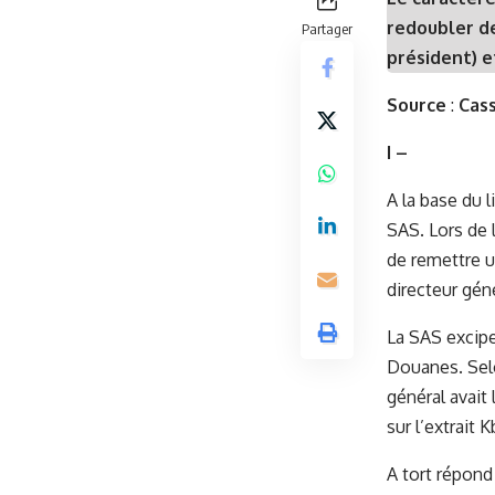
redoubler d
Partager
président) 
Source
:
Cass
I –
A la base du 
SAS. Lors de l
de remettre un
directeur gén
La SAS excipe 
Douanes.
Sel
général avait 
sur l’extrait 
A tort répond 