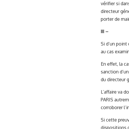
vérifier si da
directeur géné
porter de mai
III –
Si d’un point 
au cas examin
En effet, la c
sanction d’un
du directeur g
L’affaire va 
PARIS autreme
corroborer l’i
Si cette preuv
dispositions 