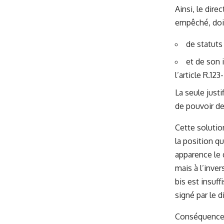
Ainsi, le dire
empêché, doit-
de statuts
et de son i
l’article R.1
La seule justi
de pouvoir de
Cette solution
la position qu
apparence le 
mais à l’inve
bis est insuff
signé par le d
Conséquence :