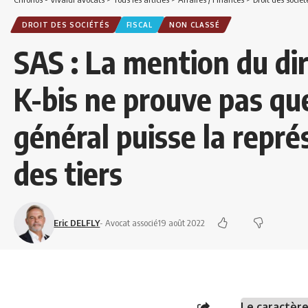
DROIT DES SOCIÉTÉS
FISCAL
NON CLASSÉ
SAS : La mention du di
K-bis ne prouve pas que
général puisse la repré
des tiers
Eric DELFLY
- Avocat associé
19 août 2022
Le caractère