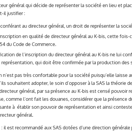
cteur général qui décide de représenter la société en lieu et pla
il justifier :
 conférant au directeur général, un droit de représenter la socié
nscription en qualité de directeur général au K-bis, cette fois-c
23-54 du Code de Commerce.
fication de l’inscription du directeur général au K-bis ne lui c
 représentation, qui doit être confirmée par la production des 
 n’est pas très confortable pour la société puisqu’elle laisse a
’ils souhaitent adopter, le soin d’opposer à la SAS la théorie d
directeur général, par sa présence au K-bis est censé pouvoir r
rse, comme l’ont fait les douanes, considérer que la présence d
isante à établir son pouvoir de représentation et ainsi contester
irecteur général.
 il est recommandé aux SAS dotées d’une direction générale 