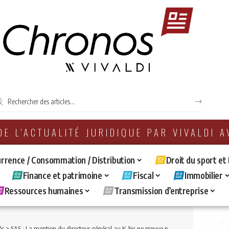
 DE L'ACTUALITÉ JURIDIQUE PAR VIVALDI 
rrence / Consommation / Distribution
Droit du sport et
Finance et patrimoine
Fiscal
Immobilier
Ressources humaines
Transmission d’entreprise
és
>
SAS : La mention du directeur général au K-bis ne prouve pas que le directeur général puisse la représenter à l’égard des tiers