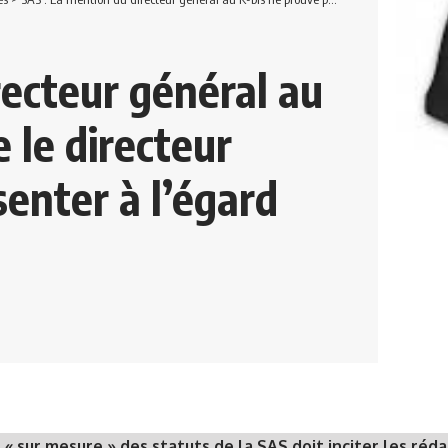
recteur général au
 le directeur
senter à l’égard
 « sur mesure » des statuts de la SAS doit inciter les réd