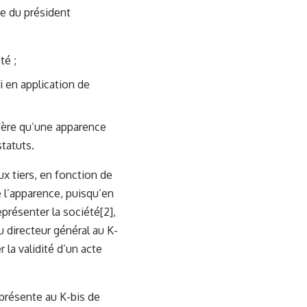
ce du président
té ;
i en application de
onfère qu’une apparence
statuts.
ux tiers, en fonction de
e l’apparence, puisqu’en
eprésenter la société
[2]
,
u directeur général au K-
 la validité d’un acte
présente au K-bis de