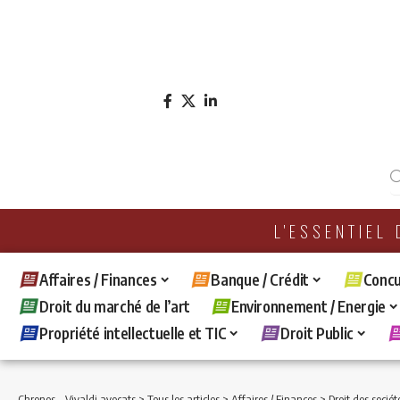
L'ESSENTIEL
Affaires / Finances
Banque / Crédit
Concu
Droit du marché de l’art
Environnement / Energie
Propriété intellectuelle et TIC
Droit Public
Chronos - Vivaldi avocats
>
Tous les articles
>
Affaires / Finances
>
Droit des sociét