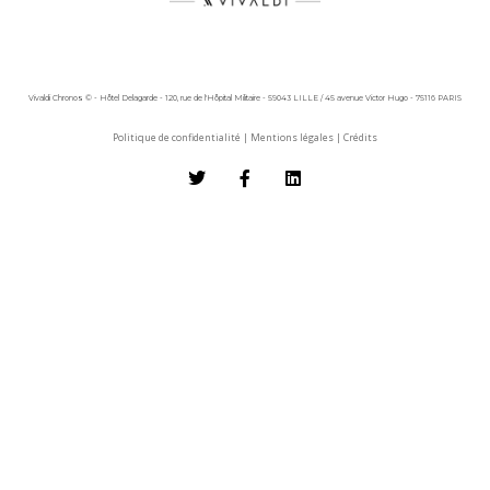
Vivaldi Chronos © - Hôtel Delagarde - 120, rue de l'Hôpital Militaire - 59043 LILLE / 45 avenue Victor Hugo - 75116 PARIS
Politique de confidentialité
|
Mentions légales
|
Crédits