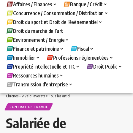
Affaires / Finances
Banque / Crédit
Concurrence / Consommation / Distribution
Droit du sport et Droit de l’évènementiel
Droit du marché de l’art
Environnement / Energie
Finance et patrimoine
Fiscal
Immobilier
Professions réglementées
Propriété intellectuelle et TIC
Droit Public
Ressources humaines
Transmission d’entreprise
Chronos - Vivaldi avocats
>
Tous les articles
>
Ressources humaines
>
Contrat de t
CONTRAT DE TRAVAIL
Salariée de