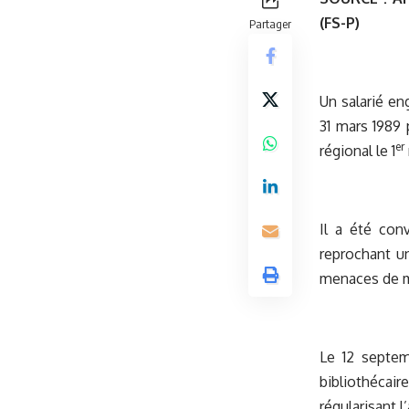
(FS-P)
Partager
Un salarié en
31 mars 1989
er
régional le 1
Il a été con
reprochant un
menaces de m
Le 12 septem
bibliothécair
régularisant 