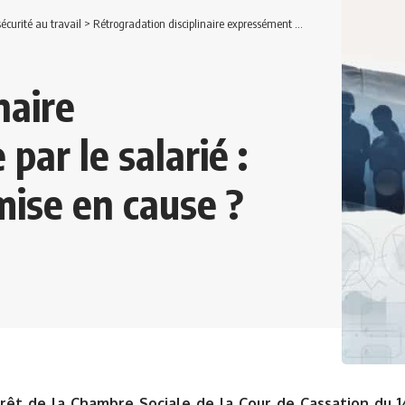
écurité au travail
>
Rétrogradation disciplinaire expressément acceptée par le salarié : quelle possibilité de remise en cause ?
naire
ar le salarié :
emise en cause ?
rêt de la Chambre Sociale de la Cour de Cassation du 14 