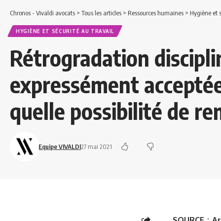
Chronos - Vivaldi avocats
>
Tous les articles
>
Ressources humaines
>
Hygiène et s
HYGIÈNE ET SÉCURITÉ AU TRAVAIL
Rétrogradation discipli
expressément acceptée p
quelle possibilité de r
Equipe VIVALDI
27 mai 2021
SOURCE :
Ar