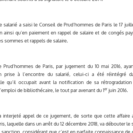
 salarié a saisi le Conseil de Prud’hommes de Paris le 17 juil
n ainsi qu’en paiement en rappel de salaire et de congés payé
es sommes et rappels de salaire.
e Prud’hommes de Paris, par jugement du 10 mai 2016, ayan
on prise à l’encontre du salarié, celui-ci a été réintégré 
lle qu’il occupait avant la notification de sa rétrogradati
er
’emploi de bibliothécaire, le tout par avenant du 1
juin 2016.
 interjeté appel de ce jugement, de sorte que cette affaire a
ris, laquelle dans un arrêt du 12 décembre 2018, va débouter le
 sanction, considérant que c’est en parfaite connaissance de c