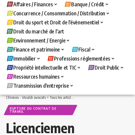
Affaires / Finances
Banque / Crédit
Concurrence / Consommation / Distribution
Droit du sport et Droit de l’évènementiel
Droit du marché de l’art
Environnement / Energie
Finance et patrimoine
Fiscal
Immobilier
Professions réglementées
Propriété intellectuelle et TIC
Droit Public
Ressources humaines
Transmission d’entreprise
Chronos - Vivaldi avocats
>
Tous les articles
>
Ressources humaines
>
Rupture du c
RUPTURE DU CONTRAT DE
TRAVAIL
Licenciemen