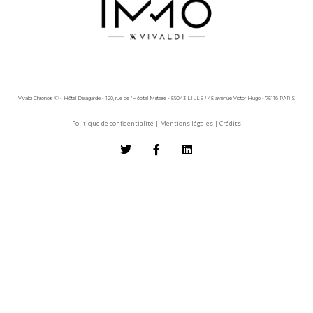
Vivaldi Chronos © - Hôtel Delagarde - 120, rue de l'Hôpital Militaire - 59043 LILLE / 45 avenue Victor Hugo - 75116 PARIS
Politique de confidentialité
|
Mentions légales
|
Crédits