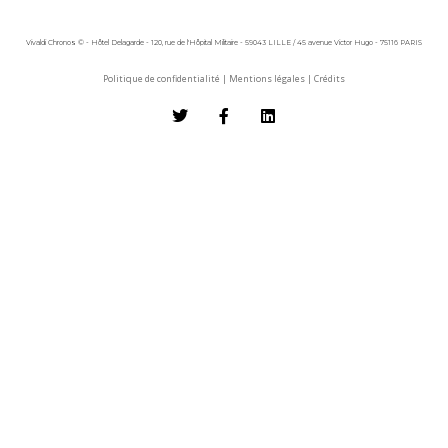
Vivaldi Chronos © - Hôtel Delagarde - 120, rue de l'Hôpital Militaire - 59043 LILLE / 45 avenue Victor Hugo - 75116 PARIS
Politique de confidentialité
|
Mentions légales
|
Crédits