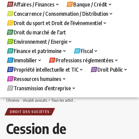
Affaires / Finances
Banque / Crédit
Concurrence / Consommation / Distribution
Droit du sport et Droit de l’évènementiel
Droit du marché de l’art
Environnement / Energie
Finance et patrimoine
Fiscal
Immobilier
Professions réglementées
Propriété intellectuelle et TIC
Droit Public
Ressources humaines
Transmission d’entreprise
Chronos - Vivaldi avocats
>
Tous les articles
>
Affaires / Finances
>
Droit des sociét
DROIT DES SOCIÉTÉS
Cession de