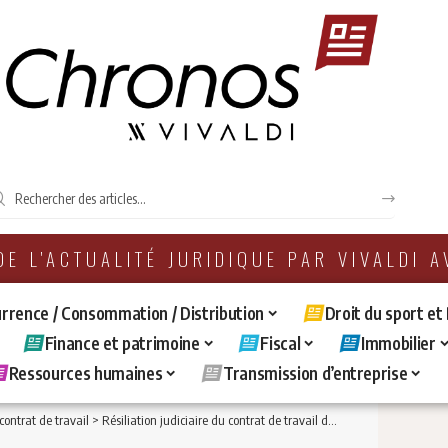
 DE L'ACTUALITÉ JURIDIQUE PAR VIVALDI 
rrence / Consommation / Distribution
Droit du sport et
Finance et patrimoine
Fiscal
Immobilier
Ressources humaines
Transmission d’entreprise
ontrat de travail
>
Résiliation judiciaire du contrat de travail d’un salarié protégé prononcée aux torts de l’employeur suite à une rupture conventionnelle annulée par l’autorité administrative.