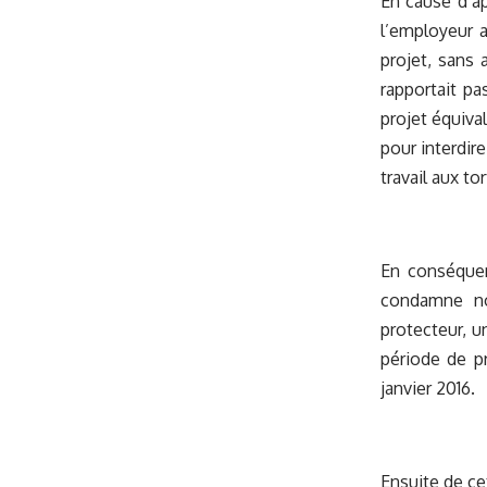
En cause d’ap
l’employeur a
projet, sans 
rapportait pa
projet équiva
pour interdire
travail aux tor
En conséquen
condamne not
protecteur, u
période de p
janvier 2016.
Ensuite de ce