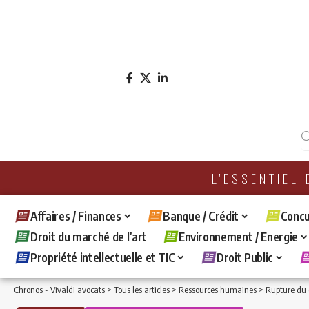
L'ESSENTIEL
Affaires / Finances
Banque / Crédit
Concu
Droit du marché de l’art
Environnement / Energie
Propriété intellectuelle et TIC
Droit Public
Chronos - Vivaldi avocats
>
Tous les articles
>
Ressources humaines
>
Rupture du c