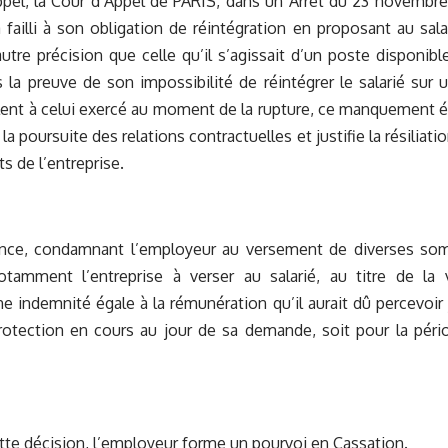
pel, la Cour d’Appel de PARIS, dans un Arrêt du 23 novembre
 failli à son obligation de réintégration en proposant au sal
autre précision que celle qu’il s’agissait d’un poste disponib
s la preuve de son impossibilité de réintégrer le salarié sur
lent à celui exercé au moment de la rupture, ce manquement 
 la poursuite des relations contractuelles et justifie la résiliati
ts de l’entreprise.
ce, condamnant l’employeur au versement de diverses somm
amment l’entreprise à verser au salarié, au titre de la 
ne indemnité égale à la rémunération qu’il aurait dû percevoir j
rotection en cours au jour de sa demande, soit pour la pér
tte décision, l’employeur forme un pourvoi en Cassation.