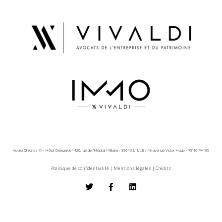
Vivaldi Chronos © - Hôtel Delagarde - 120, rue de l'Hôpital Militaire - 59043 LILLE / 45 avenue Victor Hugo - 75116 PARIS
Politique de confidentialité
|
Mentions légales
|
Crédits