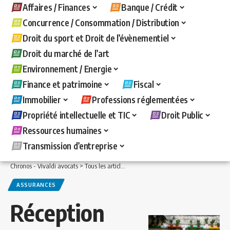
Affaires / Finances
Banque / Crédit
Concurrence / Consommation / Distribution
Droit du sport et Droit de l’évènementiel
Droit du marché de l’art
Environnement / Energie
Finance et patrimoine
Fiscal
Immobilier
Professions réglementées
Propriété intellectuelle et TIC
Droit Public
Ressources humaines
Transmission d’entreprise
Chronos - Vivaldi avocats
>
Tous les articles
>
Immobilier
>
Assurances
>
Réception
ASSURANCES
Réception