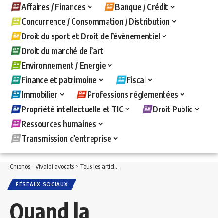
Affaires / Finances
Banque / Crédit
Concurrence / Consommation / Distribution
Droit du sport et Droit de l’évènementiel
Droit du marché de l’art
Environnement / Energie
Finance et patrimoine
Fiscal
Immobilier
Professions réglementées
Propriété intellectuelle et TIC
Droit Public
Ressources humaines
Transmission d’entreprise
Chronos - Vivaldi avocats
>
Tous les articles
>
Propriété intellectuelle et TIC
>
Rése
RÉSEAUX SOCIAUX
Quand la