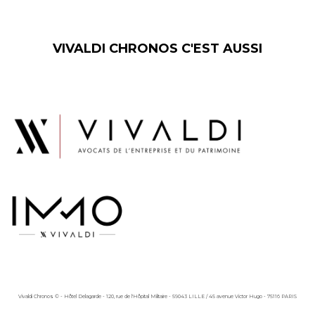
VIVALDI CHRONOS C'EST AUSSI
Vivaldi Chronos © - Hôtel Delagarde - 120, rue de l'Hôpital Militaire - 59043 LILLE / 45 avenue Victor Hugo - 75116 PARIS