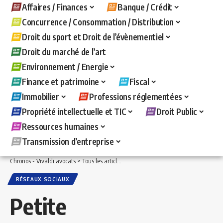
Affaires / Finances
Banque / Crédit
Concurrence / Consommation / Distribution
Droit du sport et Droit de l’évènementiel
Droit du marché de l’art
Environnement / Energie
Finance et patrimoine
Fiscal
Immobilier
Professions réglementées
Propriété intellectuelle et TIC
Droit Public
Ressources humaines
Transmission d’entreprise
Chronos - Vivaldi avocats
>
Tous les articles
>
Propriété intellectuelle et TIC
>
Rése
RÉSEAUX SOCIAUX
Petite