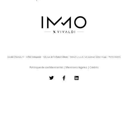
Vivaldi Chronos © - Hôtel Delagarde - 120, rue de l'Hôpital Militaire - 59043 LILLE / 45 avenue Victor Hugo - 75116 PARIS
Politique de confidentialité
|
Mentions légales
|
Crédits