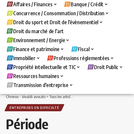
Affaires / Finances
Banque / Crédit
Concurrence / Consommation / Distribution
Droit du sport et Droit de l’évènementiel
Droit du marché de l’art
Environnement / Energie
Finance et patrimoine
Fiscal
Immobilier
Professions réglementées
Propriété intellectuelle et TIC
Droit Public
Ressources humaines
Transmission d’entreprise
Chronos - Vivaldi avocats
>
Tous les articles
>
Affaires / Finances
>
Entreprises en d
ENTREPRISES EN DIFFICULTÉ
Période