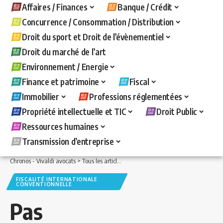
Affaires / Finances
Banque / Crédit
Concurrence / Consommation / Distribution
Droit du sport et Droit de l’évènementiel
Droit du marché de l’art
Environnement / Energie
Finance et patrimoine
Fiscal
Immobilier
Professions réglementées
Propriété intellectuelle et TIC
Droit Public
Ressources humaines
Transmission d’entreprise
Chronos - Vivaldi avocats
>
Tous les articles
>
Fiscal
>
Fiscalité internationale con
FISCALITÉ INTERNATIONALE
CONVENTIONNELLE
Pas